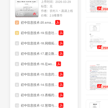
上传时间：2026-03-29
标签：无
试讲逐字稿
作者：农村人丶高调上线
文档
4
价格：2.9难事币
教案
初中信息技术-20.sma...
2
心理健康
初中信息技术-19.信息社...
3
高中
初中信息技术-18.网络拓...
4
初中信息技术-17.建立数...
5
初中信息技术-16.在wo...
6
初中信息技术-15.信息的...
7
初中信息技术-14.信息技...
8
初中信息技术-13.表格的...
9
初中信息技术-12.管理与...
10