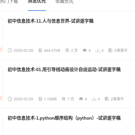
热门下载
收藏优先
浏览优先
初中信息技术-11.人与信息世界-试讲逐字稿
2026-03-29
464.47KB
2 页
4
4
2难事币
初中信息技术-01.用引导线动画设计自由运动-试讲逐字稿
2026-03-29
1.16MB
7 页
4
4
2难事币
初中信息技术-1.python顺序结构（python）-试讲逐字稿