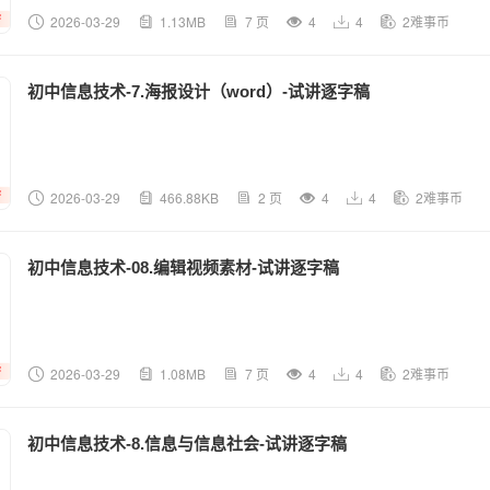
2026-03-29
1.13MB
7 页
4
4
2难事币
初中信息技术-7.海报设计（word）-试讲逐字稿
2026-03-29
466.88KB
2 页
4
4
2难事币
初中信息技术-08.编辑视频素材-试讲逐字稿
2026-03-29
1.08MB
7 页
4
4
2难事币
初中信息技术-8.信息与信息社会-试讲逐字稿