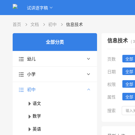
试讲逐字稿
首页
文档
初中
信息技术
信息技术
(
3
全部分类
幼儿
页数
全部
日期
全部
小学
权限
全部
初中
属性
全部
语文
搜索
数学
英语