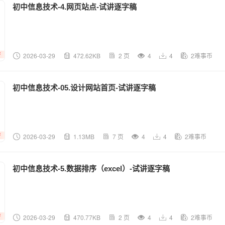
初中信息技术-4.网页站点-试讲逐字稿
2026-03-29
472.62KB
2 页
4
4
2难事币
初中信息技术-05.设计网站首页-试讲逐字稿
2026-03-29
1.13MB
7 页
4
4
2难事币
初中信息技术-5.数据排序（excel）-试讲逐字稿
2026-03-29
470.77KB
2 页
4
4
2难事币