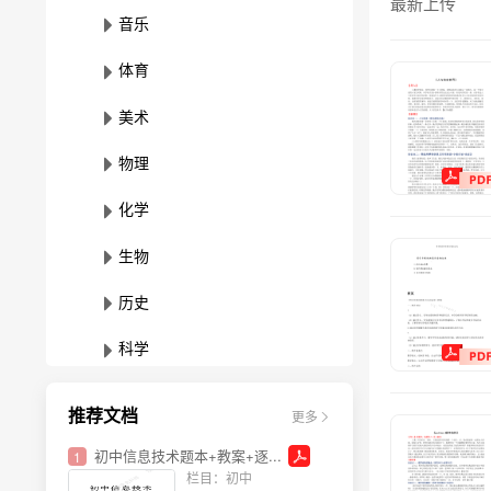
最新上传
音乐
体育
美术
物理
化学
生物
历史
科学
地理
推荐文档
更多
道法
初中信息技术题本+教案+逐...
1
栏目：初中
信息技术