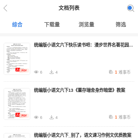
文档列表
综合
下载量
浏览量
筛选
统编版小语文六下快乐读书吧：漫步世界名著花园优
质教案
难事币
6
4
1
统编版小语文六下13《董存瑞舍身炸暗堡》教案
难事币
6
4
1
统编版小语文六下_别了，语文课习作例文优质教案